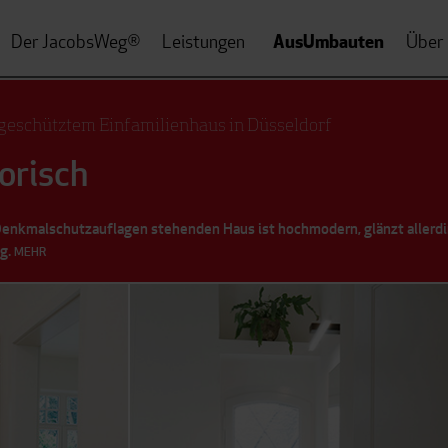
AusUmbauten
Der JacobsWeg
Leistungen
Über
®
eschütztem Einfamilienhaus in Düsseldorf
orisch
enkmalschutzauflagen stehenden Haus ist hochmodern, glänzt allerd
ng.
MEHR