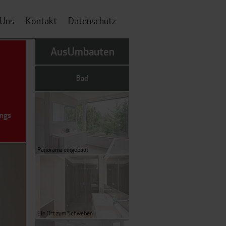
 Uns
Kontakt
Datenschutz
AusUmbauten
Bad
ings
Panorama eingebaut
Ein Ort zum Schweben