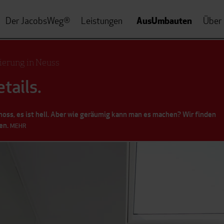
AusUmbauten
Der JacobsWeg
Leistungen
Über
®
erung in Neuss
tails.
oss, es ist hell. Aber wie geräumig kann man es machen? Wir finden
en.
MEHR