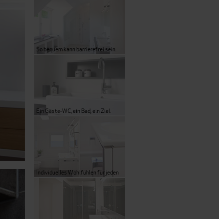
So bequem kann barrierefrei sein.
Ein Gäste-WC, ein Bad, ein Ziel.
Individuelles Wohlfühlen für jeden