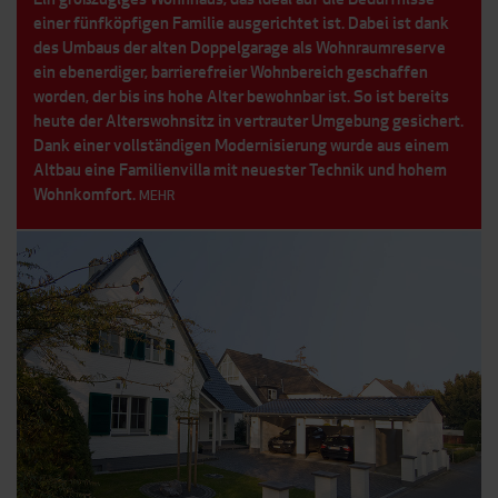
einer fünfköpfigen Familie ausgerichtet ist. Dabei ist dank
des Umbaus der alten Doppelgarage als Wohnraumreserve
ein ebenerdiger, barrierefreier Wohnbereich geschaffen
worden, der bis ins hohe Alter bewohnbar ist. So ist bereits
heute der Alterswohnsitz in vertrauter Umgebung gesichert.
Dank einer vollständigen Modernisierung wurde aus einem
Altbau eine Familienvilla mit neuester Technik und hohem
Wohnkomfort.
MEHR