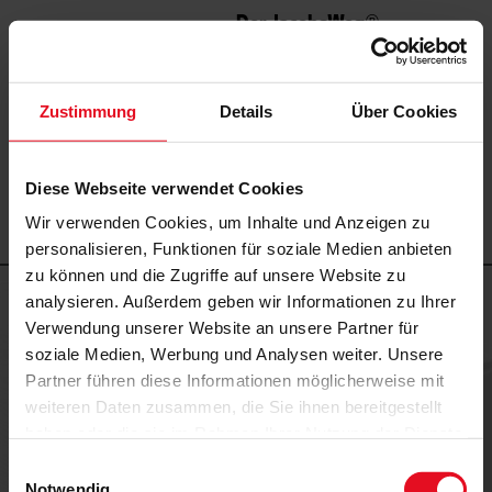
Der JacobsWeg
®
Die
Leistungen
AusUmbauten
Zustimmung
Details
Über Cookies
AusUmbauer
Menü öffnen
Über Uns
Diese Webseite verwendet Cookies
Kontakt
Wir verwenden Cookies, um Inhalte und Anzeigen zu
Datenschutz
personalisieren, Funktionen für soziale Medien anbieten
zu können und die Zugriffe auf unsere Website zu
analysieren. Außerdem geben wir Informationen zu Ihrer
Verwendung unserer Website an unsere Partner für
Der JacobsWeg
Das Kennenlernen
Die Ideen
Die Details
Die Umsetzung
®
Ihr neues Zuhause
soziale Medien, Werbung und Analysen weiter. Unsere
Partner führen diese Informationen möglicherweise mit
weiteren Daten zusammen, die Sie ihnen bereitgestellt
Detailplanung vom Architekten in Düsseldorf,
haben oder die sie im Rahmen Ihrer Nutzung der Dienste
Meerbusch, Mettmann und Umgebung
gesammelt haben.
Einwilligungsauswahl
Notwendig