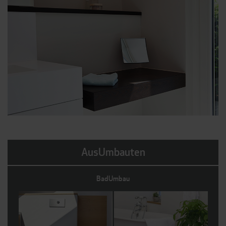
AusUmbauten
BadUmbau