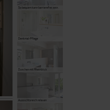
So bequem kann barrierefrei sein.
Denkmal-Pflege
Duschen mit Rheinblick
Aussichtsreich relaxen