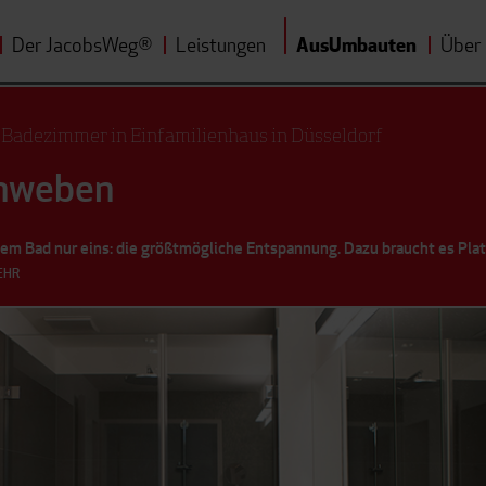
AusUmbauten
Der JacobsWeg
Leistungen
Über
®
Badezimmer in Einfamilienhaus in Düsseldorf
chweben
nem Bad nur eins: die größtmögliche Entspannung. Dazu braucht es Pla
EHR