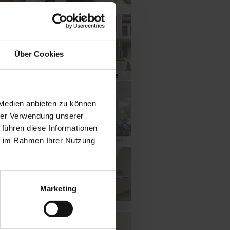
Ein Ort zum Schweben
Über Cookies
Grüne Ausblicke ohne Einblicke
 Medien anbieten zu können
hrer Verwendung unserer
 führen diese Informationen
Ein Stadtdomizil wird neu geboren
ie im Rahmen Ihrer Nutzung
Großzügigkeit bis in die Spitze
Marketing
Gestaltung aus einem Guss