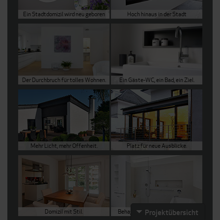
Ein Stadtdomizil wird neu geboren
Hoch hinaus in der Stadt
Der Durchbruch für tolles Wohnen.
Ein Gäste-WC, ein Bad, ein Ziel.
Mehr Licht, mehr Offenheit.
Platz für neue Ausblicke.
Domizil mit Stil.
Behaglichkeit in voller Funktion.
Projektübersicht