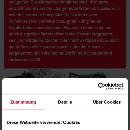
von großen Glaselementen dominiert wird. Im Inneren
erstrahlt der ineinander übergehende Wohn- und Essbereich
in heller, warmer Atmosphäre. Der Ausblick vom
Wohnbereich in die Natur erzeugt ein völlig neues
Wohlbefinden, und die neuen Räume im Keller scheinen
durch die großen Fenster fast in den Garten integriert zu
sein. Der Altbau wurde durch den hochwertigen Anbau nicht
nur in finanzieller, sondern auch in ideeller Hinsicht
aufgewertet, denn die Wohnqualität hat sich bedeutend
verbessert.
MEHR
Zustimmung
Details
Über Cookies
Diese Webseite verwendet Cookies