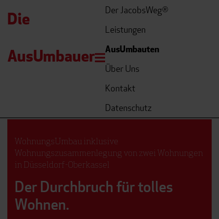
Der JacobsWeg
®
Die
Leistungen
AusUmbauten
AusUmbauer
Menü öffnen
Über Uns
Kontakt
Datenschutz
WohnungsUmbau inklusive
Wohnungszusammenlegung von zwei Wohnungen
in Düsseldorf-Oberkassel
Der Durchbruch für tolles
Wohnen.