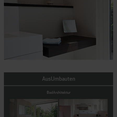
AusUmbauten
BadArchitektur