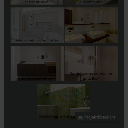
Lebenssituation.
Hell, offen, klar.
Behaglichkeit in voller Funktion.
Bad en Suite.
Nur die Dusche oder gleich das
Loftbad zum Relaxen.
ganze Bad?
WC
mit
Projektübersicht
Großes Design auf kleinstem Raum.
Ausstellungscharakter.