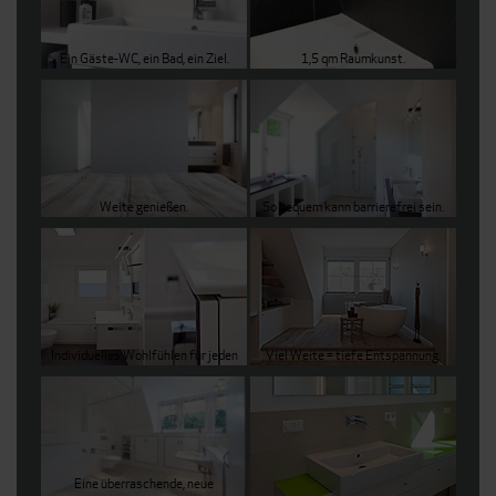
Ein Gäste-WC, ein Bad, ein Ziel.
1,5 qm Raumkunst.
Weite genießen.
So bequem kann barrierefrei sein.
Individuelles Wohlfühlen für jeden
Viel Weite = tiefe Entspannung.
Eine überraschende, neue