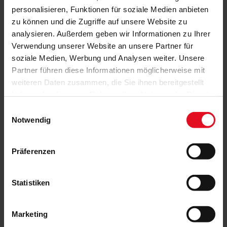
personalisieren, Funktionen für soziale Medien anbieten
zu können und die Zugriffe auf unsere Website zu
analysieren. Außerdem geben wir Informationen zu Ihrer
AusUmbauten
Verwendung unserer Website an unsere Partner für
soziale Medien, Werbung und Analysen weiter. Unsere
BadArchitektur
Partner führen diese Informationen möglicherweise mit
weiteren Daten zusammen, die Sie ihnen bereitgestellt
haben oder die sie im Rahmen Ihrer Nutzung der Dienste
gesammelt haben.
Einwilligungsauswahl
Notwendig
Panorama eingebaut
Licht, Luft, Lieblingsplätze
Präferenzen
Statistiken
Aussichtsreich relaxen
Duschen mit Rheinblick
Marketing