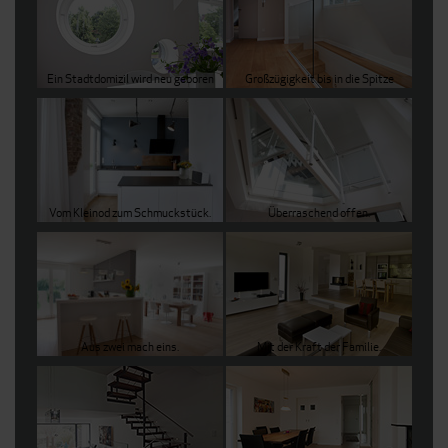
Ein Stadtdomizil wird neu geboren
Großzügigkeit bis in die Spitze
Vom Kleinod zum Schmuckstück.
Überraschend offen.
Aus zwei mach eins.
Mit der Kraft der Familie.