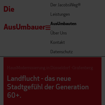
Der JacobsWeg
®
Die
Leistungen
AusUmbauten
AusUmbauer
Menü öffnen
Über Uns
Kontakt
Datenschutz
HausModernisierung in Düsseldorf -Grafenberg
Landflucht - das neue
Stadtgefühl der Generation
60+.