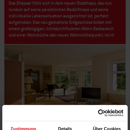
Das Ehepaar fühlt sich in dem neuen Stadthaus, das nun
rundum auf seine persönlichen Bedürfnisse und seine
individuelle Lebenssituation ausgerichtet ist, perfekt
aufgehoben. Das neu gestaltete Erdgeschoss bildet mit
einem großzügigen, lichtdurchfluteten Wohn-Essbereich
und einer Wohnküche den neuen Wohnmittelpunkt.
MEHR
Zustimmung
Details
Über Cookies