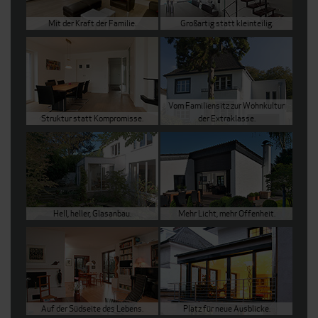
Mit der Kraft der Familie.
Großartig statt kleinteilig.
Vom Familiensitz zur Wohnkultur
Struktur statt Kompromisse.
der Extraklasse.
Hell, heller, Glasanbau.
Mehr Licht, mehr Offenheit.
Auf der Südseite des Lebens.
Platz für neue Ausblicke.