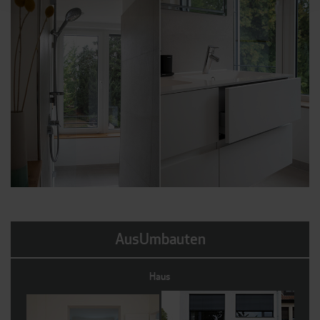
AusUmbauten
Haus