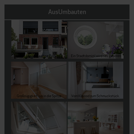
AusUmbauten
Haus
Altehrwürdig
modern
wohnen
Grüne Ausblicke ohne Einblicke
Ein Stadtdomizil wird neu geboren
Großzügigkeit bis in die Spitze
Vom Kleinod zum Schmuckstück.